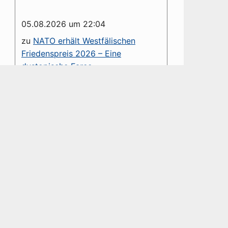
05.08.2026 um 22:04
zu
NATO erhält Westfälischen
Friedenspreis 2026 – Eine
dystopische Farce
Sollte dieser Friedenspreis eventuell
an den Präsidenten der Russischen
Föderation verliehen werden? Eine
Antwort erübrigt sich.
05.08.2026 um 09:14
zu
81.Jahrestag –
Atombombenabwürfe
der USA auf Hiroshima und Nagasaki