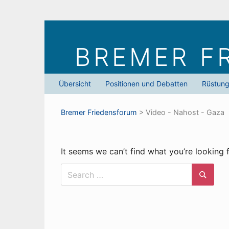
Skip
to
BREMER F
content
Übersicht
Positionen und Debatten
Rüstun
Bremer Friedens­forum
>
Video - Nahost - Gaza
It seems we can’t find what you’re looking 
Search
for:
Searc