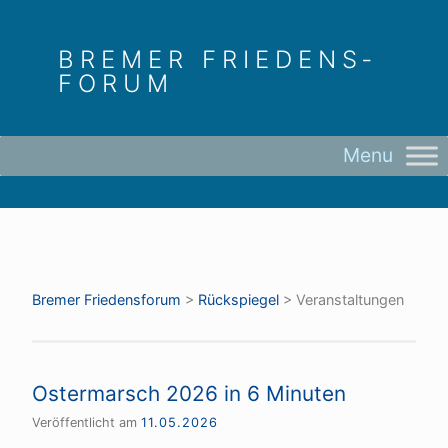
Skip
to
BREMER FRIEDENS­
content
FORUM
Bremer Friedens­forum
>
Rückspiegel
>
Veranstaltungen
Ostermarsch 2026 in 6 Minuten
Veröffentlicht am
11.05.2026