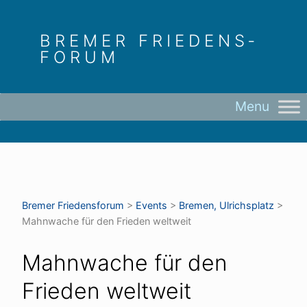
Skip
to
BREMER FRIEDENS­
content
FORUM
Bremer Friedens­forum
>
Events
>
Bremen, Ulrichsplatz
>
Mahnwache für den Frieden weltweit
Mahnwache für den
Frieden weltweit