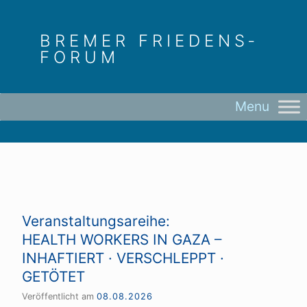
Skip
to
BREMER FRIEDENS­
content
FORUM
Veranstaltungsareihe:
HEALTH WORKERS IN GAZA –
INHAFTIERT · VERSCHLEPPT ·
GETÖTET
Veröffentlicht am
08.08.2026