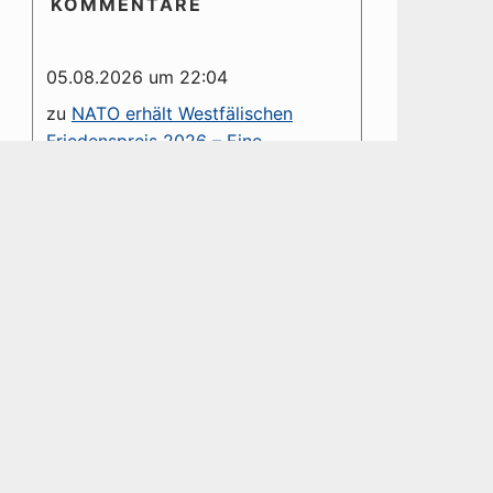
KOMMENTARE
05.08.2026 um 22:04
zu
NATO erhält Westfälischen
Friedenspreis 2026 – Eine
dystopische Farce
Sollte dieser Friedenspreis eventuell
an den Präsidenten der Russischen
Föderation verliehen werden? Eine
Antwort erübrigt sich.
05.08.2026 um 09:14
zu
81.Jahrestag –
Atombombenabwürfe
der USA auf Hiroshima und Nagasaki