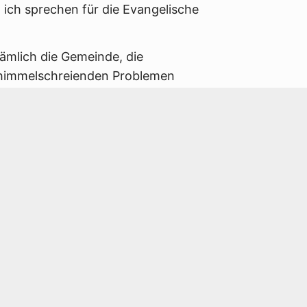
ich sprechen für die Evangelische
nämlich die Gemeinde, die
 himmelschreienden Problemen
Schweigen ist so laut, dass es mir
affen! Bei einem Einsatz
ndeckend alle Lebensgrundlagen und
 und vernichten das Leben von
 Männern, Jungen und Alten, Tieren
hrer Strahlung alle Lebensräume auf
he Kirche nicht mit lauter Stimme
ie Gefahren. Dieses Schweigen
ften von Frieden, Gerechtigkeit und