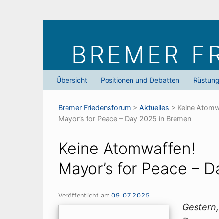
Skip
to
BREMER F
content
Übersicht
Positionen und Debatten
Rüstun
Bremer Friedens­forum
>
Aktuelles
>
Keine Atomw
Mayor’s for Peace – Day 2025 in Bremen
Keine Atomwaffen!
Mayor’s for Peace – 
Veröffentlicht am
09.07.2025
Gestern,