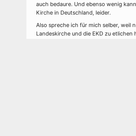
auch bedaure. Und ebenso wenig kann 
Kirche in Deutschland, leider.
Also spreche ich für mich selber, weil 
Landeskirche und die EKD zu etlichen
unserer Gegenwart schweigen! Und das 
in den Ohren dröhnt.
Atomwaffen sind Massenvernichtungsw
vernichten sie massenhaft und fläche
zwar ohne Unterschied. Sie zerstören
unschuldigen Kindern, von Frauen und
und Pflanzen, und sie verseuchen mit i
unabsehbare Zeit.
Und dazu sagt meine eigene evangelisc
NEIN! Dieses Schweigen verharmlost d
verstößt gegen die biblischen Botscha