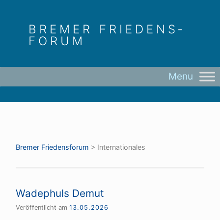
Skip
to
BREMER FRIEDENS­
content
FORUM
Bremer Friedens­forum
>
Internationales
Wadephuls Demut
Veröffentlicht am
13.05.2026