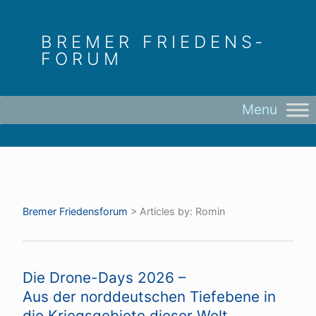
Skip
to
BREMER FRIEDENS­
content
FORUM
Bremer Friedens­forum
>
Articles by: Romin
Die Drone-Days 2026 –
Aus der norddeutschen Tiefebene in
die Kriegsgebiete dieser Welt