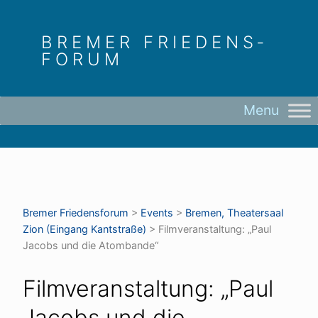
Skip
to
BREMER FRIEDENS­
content
FORUM
Bremer Friedens­forum
>
Events
>
Bremen, Theatersaal
Zion (Eingang Kantstraße)
>
Filmveranstaltung: „Paul
Jacobs und die Atombande“
Filmveranstaltung: „Paul
Jacobs und die