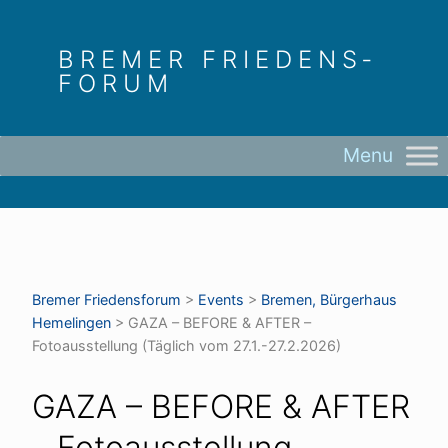
Skip
to
BREMER FRIEDENS­
content
FORUM
Bremer Friedens­forum
>
Events
>
Bremen, Bürgerhaus
Hemelingen
>
GAZA – BEFORE & AFTER –
Fotoausstellung (Täglich vom 27.1.-27.2.2026)
GAZA – BEFORE & AFTER
– Fotoausstellung