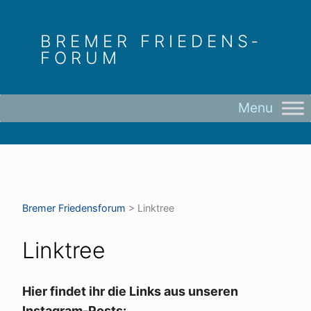
Skip
to
BREMER FRIEDENS­
content
FORUM
Bremer Friedens­forum
>
Linktree
Linktree
Hier findet ihr die Links aus unseren
Instagram-Posts: