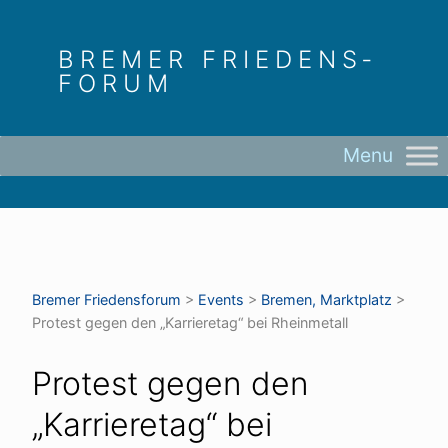
Skip
to
BREMER FRIEDENS­
content
FORUM
Bremer Friedens­forum
>
Events
>
Bremen, Marktplatz
>
Protest gegen den „Karrieretag“ bei Rheinmetall
Protest gegen den
„Karrieretag“ bei