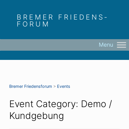
Skip
to
BREMER FRIEDENS­
content
FORUM
Bremer Friedens­forum
>
Events
Event Category:
Demo /
Kundgebung