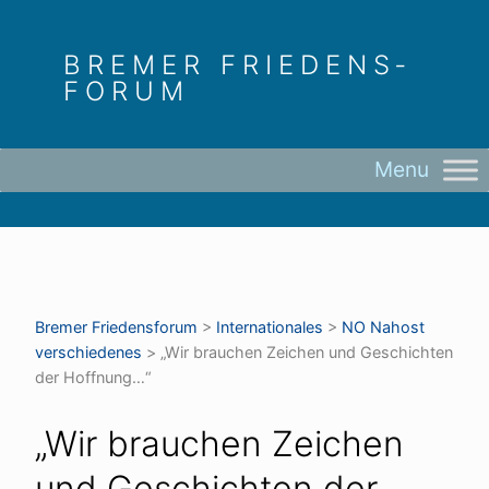
Skip
to
BREMER FRIEDENS­
content
FORUM
Bremer Friedens­forum
>
Internationales
>
NO Nahost
verschiedenes
>
„Wir brauchen Zeichen und Geschichten
der Hoffnung…“
„Wir brauchen Zeichen
und Geschichten der