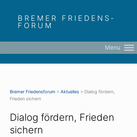
Skip
to
BREMER FRIEDENS­
content
FORUM
Bremer Friedens­forum
>
Aktuelles
>
Dialog fördern,
Frieden sichern
Dialog fördern, Frieden
sichern