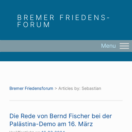
Skip
to
BREMER FRIEDENS­
content
FORUM
Bremer Friedens­forum
>
Articles by: Sebastian
Die Rede von Bernd Fischer bei der
Palästina-Demo am 16. März