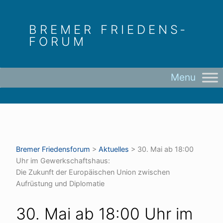
Skip
to
BREMER FRIEDENS­
content
FORUM
Bremer Friedens­forum
>
Aktuelles
>
30. Mai ab 18:00
Uhr im Gewerkschaftshaus:
Die Zukunft der Europäischen Union zwischen
Aufrüstung und Diplomatie
30. Mai ab 18:00 Uhr im