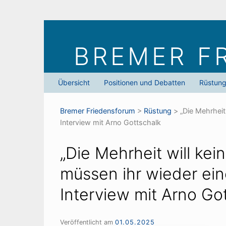
Skip
to
BREMER F
content
Übersicht
Positionen und Debatten
Rüstun
Bremer Friedens­forum
>
Rüstung
>
„Die Mehrheit
Interview mit Arno Gottschalk
„Die Mehrheit will kein
müssen ihr wieder ei
Interview mit Arno Go
Veröffentlicht am
01.05.2025