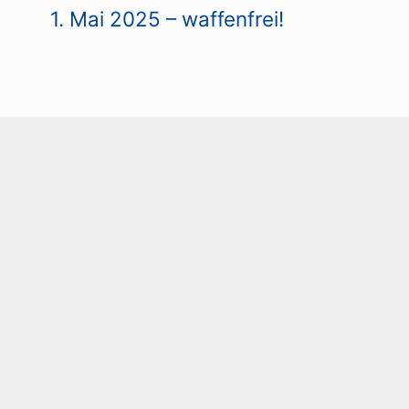
1. Mai 2025 – waffenfrei!
TAR
t.
Erforderliche Felder sind mit
*
ichen Höflichkeitsregeln beachten.
Das
e mit persönlichen Angriffen, Beleidigungen
Ihren Vor- und Nachnamen an - wenn das im
e, schreiben Sie uns das bitte.
re Webseiten oder ähnliches ein, da wir diese
ntierten Beitrag sollte auch erkennbar sein,