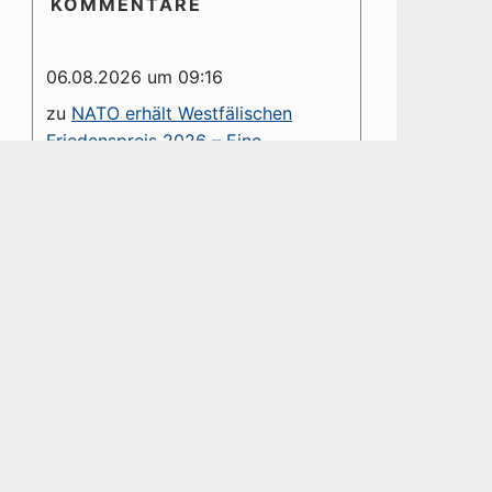
KOMMENTARE
06.08.2026 um 09:16
zu
NATO erhält Westfälischen
Friedenspreis 2026 – Eine
dystopische Farce
Sehr geehrter Herr Groß, die von
Ihnen verteufelte NATO ist ein
Verteidigungsbündnis. Diesem
haben Sie es u. a. zu verdanken,...
06.08.2026 um 01:41
zu
NATO erhält Westfälischen
Friedenspreis 2026 – Eine
dystopische Farce