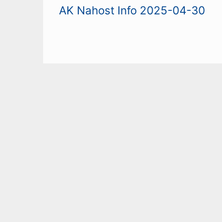
AK Nahost Info 2025-04-30
SCHREIBEN SIE EINEN KOMMEN
Ihre E-Mail-Adresse wird nicht veröffentlich
markiert
Wir freuen uns über Kommentare, wenn Sie die übl
bedeutet zum Beispiel, dass wir keine Kommentar
etc. veröffentlichen. Außerdem geben Sie bitte 
Ausnahmefall aus Gründen nicht möglich sein sollt
Bitte fügen Sie in Ihren Text keine Links auf ande
nicht veröffentlichen können. Ein Bezug zum komme
und: bitte nur ein Kommentar pro Woche ... 😉