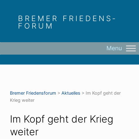
Skip
to
BREMER FRIEDENS­
content
FORUM
Bremer Friedens­forum
>
Aktuelles
>
Im Kopf geht der
Krieg weiter
Im Kopf geht der Krieg
weiter