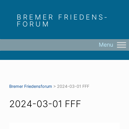
Skip
to
BREMER FRIEDENS­
content
FORUM
Bremer Friedens­forum
>
2024-03-01 FFF
2024-03-01 FFF