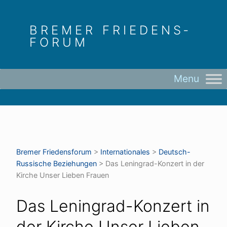
Skip
to
BREMER FRIEDENS­
content
FORUM
Bremer Friedens­forum
>
Internationales
>
Deutsch-
Russische Beziehungen
>
Das Leningrad-Konzert in der
Kirche Unser Lieben Frauen
Das Leningrad-Konzert in
der Kirche Unser Lieben