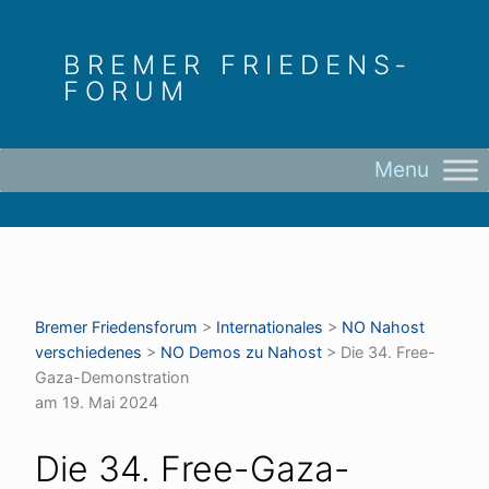
Skip
to
BREMER FRIEDENS­
content
FORUM
Bremer Friedens­forum
>
Internationales
>
NO Nahost
verschiedenes
>
NO Demos zu Nahost
>
Die 34. Free-
Gaza-Demonstration
am 19. Mai 2024
Die 34. Free-Gaza-