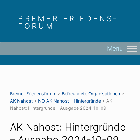
Skip
to
BREMER FRIEDENS­
content
FORUM
Bremer Friedens­forum
>
Befreundete Organisationen
>
AK Nahost
>
NO AK Nahost - Hintergründe
>
AK
Nahost: Hintergründe – Ausgabe 2024-10-09
AK Nahost: Hintergründe
– Ausgabe 2024-10-09