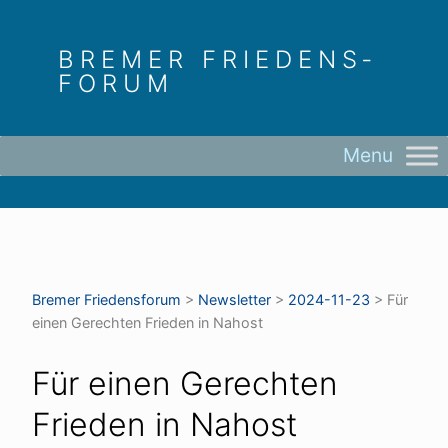
Skip
to
BREMER FRIEDENS­
content
FORUM
Bremer Friedens­forum
>
Newsletter
>
2024-11-23
>
Für
einen Gerechten Frieden in Nahost
Für einen Gerechten
Frieden in Nahost