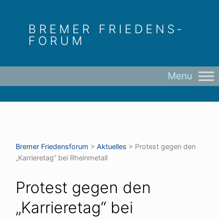
Skip
to
BREMER FRIEDENS­
content
FORUM
Bremer Friedens­forum
>
Aktuelles
>
Protest gegen den
„Karrieretag“ bei Rheinmetall
Protest gegen den
„Karrieretag“ bei