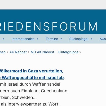
RIEDENS­FORUM
g
Internationales
Termine
Rückspiegel
AGs
onen
>
AK Nahost
>
NO AK Nahost - Hintergründe
>
ölkermord in Gaza verurteilen,
 Waffengeschäfte mit Israel ab
.
t mit Israel durch Waffenhandel
dern auch Finnland, Griechenland,
Serbien, Schweden…
 als Interviewpartner zu Wort.