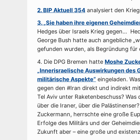
2. BIP Aktuell 354
analysiert den Krieg
3. „Sie haben ihre eigenen Geheimdi
Hedges über Israels Krieg gegen… Hedge
George Bush hatte auch angebliche „we
gefunden wurden, als Begründung für 
4. Die DPG Bremen hatte
Moshe Zuck
„Innerisraelische Auswirkungen des G
militärische Aspekte“
eingeladen. Was
gegen den #Iran direkt und indirekt mit
Tel Aviv unter Raketenbeschuss? Was 
über die Iraner, über die Palästinense
Zuckermann, herrschte eine große Euph
Erfolge des Militärs und der Geheimdie
Zukunft aber – eine große und existenzi