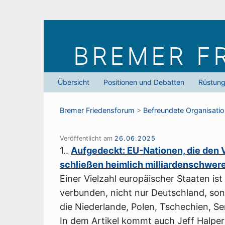
Skip
to
BREMER F
content
Übersicht
Positionen und Debatten
Rüstun
Bremer Friedens­forum
>
Befreundete Organisati
Veröffentlicht am
26.06.2025
1..
Aufgedeckt: EU-Nationen, die den V
schließen heimlich milliardenschwere
Einer Vielzahl europäischer Staaten is
verbunden, nicht nur Deutschland, son
die Niederlande, Polen, Tschechien, 
In dem Artikel kommt auch Jeff Halper