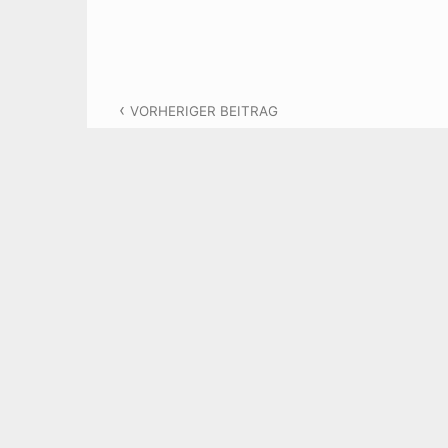
Beitragsnavigation
VORHERIGER BEITRAG
Iris Hefets: Psychologische
Mechanismen im Umgang
mit dem Genozid in Gaza
SCHREIBEN SIE EINEN KOMMEN
Ihre E-Mail-Adresse wird nicht veröffentlich
markiert