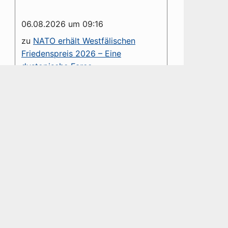
06.08.2026 um 09:16
zu
NATO erhält Westfälischen
Friedenspreis 2026 – Eine
dystopische Farce
Sehr geehrter Herr Groß, die von
Ihnen verteufelte NATO ist ein
Verteidigungsbündnis. Diesem
haben Sie es u. a. zu verdanken,...
06.08.2026 um 01:41
zu
NATO erhält Westfälischen
Friedenspreis 2026 – Eine
dystopische Farce