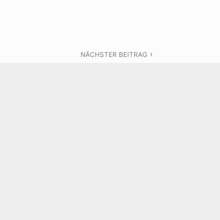
NÄCHSTER BEITRAG
Das moderne Märchen
vom Wolf und den 7
Geißlein
TAR
t.
Erforderliche Felder sind mit
*