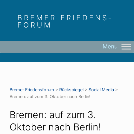
Skip
to
BREMER FRIEDENS­
content
FORUM
Bremer Friedens­forum
>
Rückspiegel
>
Social Media
>
Bremen: auf zum 3. Oktober nach Berlin!
Bremen: auf zum 3.
Oktober nach Berlin!