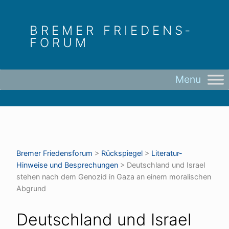
Skip
to
BREMER FRIEDENS­
content
FORUM
Bremer Friedens­forum
>
Rückspiegel
>
Literatur-
Hinweise und Besprechungen
>
Deutschland und Israel
stehen nach dem Genozid in Gaza an einem moralischen
Abgrund
Deutschland und Israel