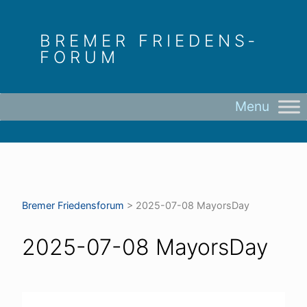
Skip
to
BREMER FRIEDENS­
content
FORUM
Bremer Friedens­forum
>
2025-07-08 MayorsDay
2025-07-08 MayorsDay