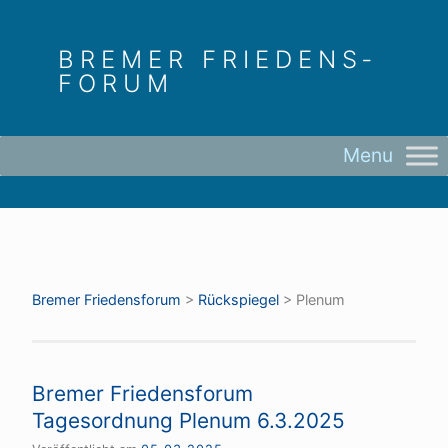
Skip
to
BREMER FRIEDENS­
content
FORUM
Bremer Friedens­forum
>
Rückspiegel
>
Plenum
Bremer Friedensforum
Tagesordnung Plenum 6.3.2025