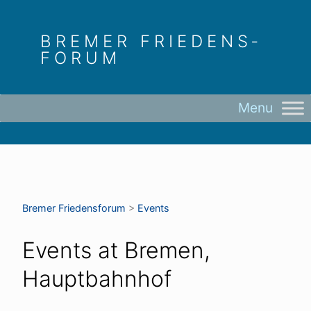
Skip
to
BREMER FRIEDENS­
content
FORUM
Bremer Friedens­forum
>
Events
Events at
Bremen,
Hauptbahnhof