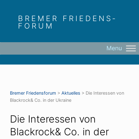
Skip
to
BREMER FRIEDENS­
content
FORUM
Bremer Friedens­forum
>
Aktuelles
>
Die Interessen von
Blackrock& Co. in der Ukraine
Die Interessen von
Blackrock& Co. in der