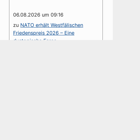
06.08.2026 um 09:16
zu
NATO erhält Westfälischen
Friedenspreis 2026 – Eine
dystopische Farce
Sehr geehrter Herr Groß, die von
Ihnen verteufelte NATO ist ein
Verteidigungsbündnis. Diesem
haben Sie es u. a. zu verdanken,...
06.08.2026 um 01:41
zu
NATO erhält Westfälischen
Friedenspreis 2026 – Eine
dystopische Farce