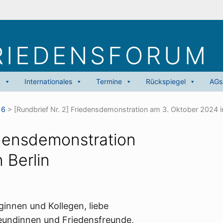
RIEDENS­FORUM
g
Internationales
Termine
Rückspiegel
AGs
16
>
[Rundbrief Nr. 2] Friedensdemonstration am 3. Oktober 2024 in
edensdemonstration
 Berlin
ginnen und Kollegen, liebe
eundinnen und Friedensfreunde,