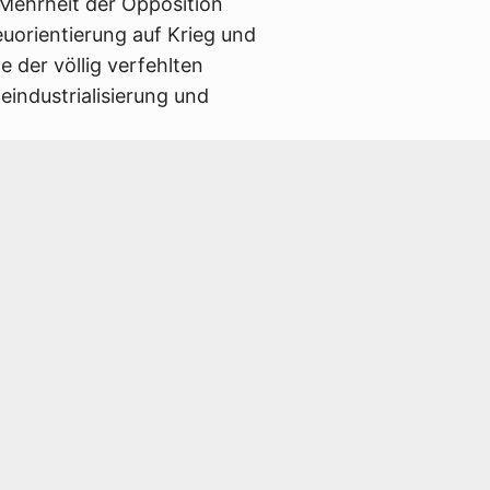
 Mehrheit der Opposition
uorientierung auf Krieg und
e der völlig verfehlten
eindustrialisierung und
wickelt sich gefährlich in Richtung
setzen, liefert der Westen –
 immer mehr Waffen und beschleunigt
ese auch gegen russisches Gebiet
r einsatzfähig gemacht. Die
uvor. Wir alle sollen kriegstüchtig
ht droht. Das Geld für die
 und Pflege, Rente und
Bahn und Nahverkehr. Globale
gemeinsam gelöst werden können,
ine lebenswerte Welt zu erhalten,