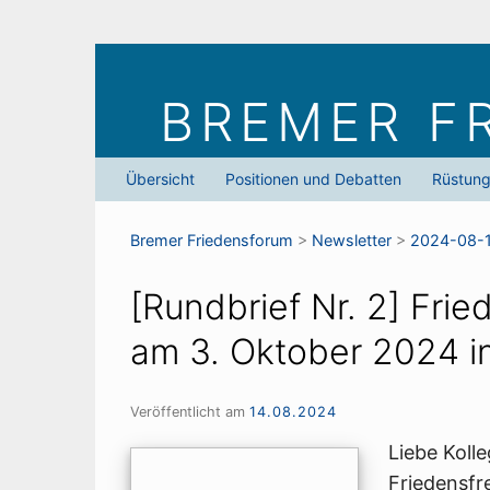
Skip
to
BREMER F
content
Übersicht
Positionen und Debatten
Rüstun
Bremer Friedens­forum
>
Newsletter
>
2024-08-
[Rundbrief Nr. 2] Fri
am 3. Oktober 2024 in
Veröffentlicht am
14.08.2024
Liebe Kolle
Friedensfr