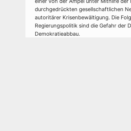
einer von der Ampel unter Mithilfe der
durchgedrückten gesellschaftlichen Ne
autoritärer Krisenbewältigung. Die Folg
Regierungspolitik sind die Gefahr der D
Demokratieabbau.
Die Situation in Europa und Nahost ent
Großkrieg. Statt sich für Frieden einzu
einschließlich der Bundesregierung –
die Eskalation durch die Erlaubnis, di
einzusetzen. Atomwaffen werden wiede
deutsche Regierung rüstet auf wie nie z
gemacht werden. Eine „neue“ Wehrpflic
Hochrüstung fehlt bei Krankenhäusern
Sozialleistungen, Bildung und Kitas, 
Herausforderungen, die weltweit nur 
um den Generationen, die uns folgen, e