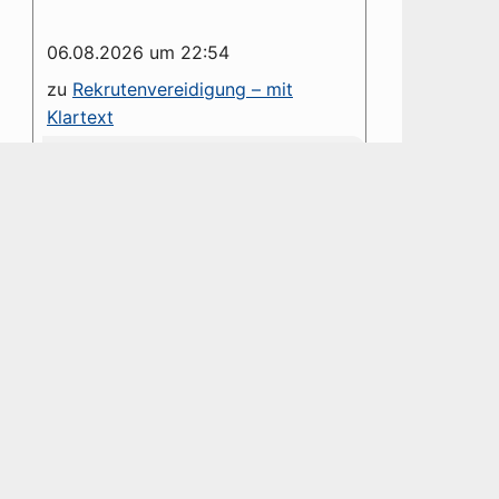
06.08.2026 um 22:54
zu
Rekrutenvereidigung – mit
Klartext
Es wäre schön, wenn Kommentare
namentlich gekennzeichnet würden.
Die Anonymität des Kommentars
hinterlässt die Frage nach dem
Grund dessen. [Ist...
06.08.2026 um 09:16
zu
NATO erhält Westfälischen
Friedenspreis 2026 – Eine
dystopische Farce