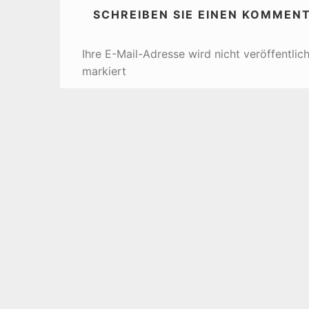
SCHREIBEN SIE EINEN KOMMEN
Ihre E-Mail-Adresse wird nicht veröffentlich
markiert
Wir freuen uns über Kommentare, wenn Sie die übl
bedeutet zum Beispiel, dass wir keine Kommentar
etc. veröffentlichen. Außerdem geben Sie bitte 
Ausnahmefall aus Gründen nicht möglich sein sollt
Bitte fügen Sie in Ihren Text keine Links auf ande
nicht veröffentlichen können. Ein Bezug zum komme
und: bitte nur ein Kommentar pro Woche ... 😉
Kommentar
*