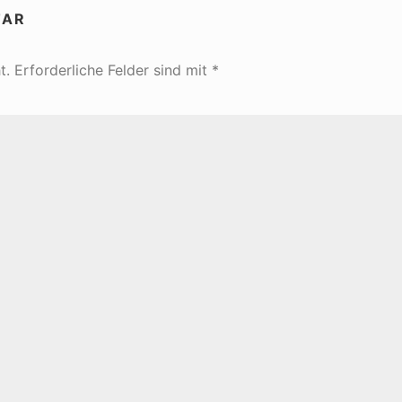
TAR
t.
Erforderliche Felder sind mit
*
ichen Höflichkeitsregeln beachten.
Das
e mit persönlichen Angriffen, Beleidigungen
Ihren Vor- und Nachnamen an - wenn das im
e, schreiben Sie uns das bitte.
re Webseiten oder ähnliches ein, da wir diese
ntierten Beitrag sollte auch erkennbar sein,