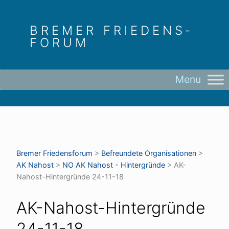
Skip
to
BREMER FRIEDENS­
content
FORUM
Bremer Friedens­forum
>
Befreundete Organisationen
>
AK Nahost
>
NO AK Nahost - Hintergründe
>
AK-
Nahost-Hintergründe 24-11-18
AK-Nahost-Hintergründe
24-11-18