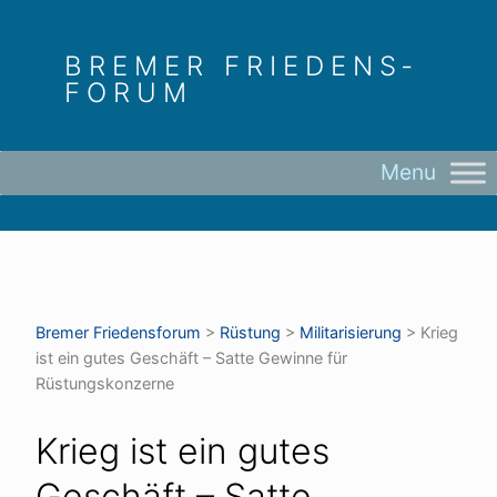
Skip
to
BREMER FRIEDENS­
content
FORUM
Bremer Friedens­forum
>
Rüstung
>
Militarisierung
>
Krieg
ist ein gutes Geschäft – Satte Gewinne für
Rüstungskonzerne
Krieg ist ein gutes
Geschäft – Satte