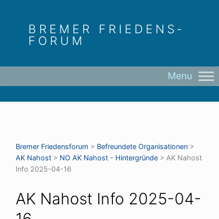
Skip
to
BREMER FRIEDENS­
content
FORUM
Bremer Friedens­forum
>
Befreundete Organisationen
>
AK Nahost
>
NO AK Nahost - Hintergründe
>
AK Nahost
Info 2025-04-16
AK Nahost Info 2025-04-
16