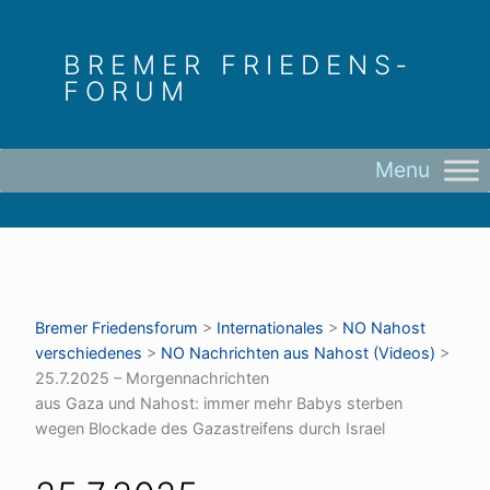
Skip
to
BREMER FRIEDENS­
content
FORUM
Bremer Friedens­forum
>
Internationales
>
NO Nahost
verschiedenes
>
NO Nachrichten aus Nahost (Videos)
>
25.7.2025 – Morgennachrichten
aus Gaza und Nahost: immer mehr Babys sterben
wegen Blockade des Gazastreifens durch Israel