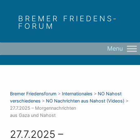
Skip
to
BREMER FRIEDENS­
content
FORUM
Bremer Friedens­forum
>
Internationales
>
NO Nahost
verschiedenes
>
NO Nachrichten aus Nahost (Videos)
>
27.7.2025 – Morgennachrichten
aus Gaza und Nahost
27.7.2025 –