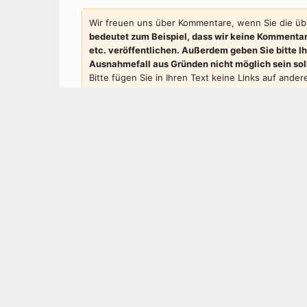
Wir freuen uns über Kommentare, wenn Sie die übl
bedeutet zum Beispiel, dass wir keine Kommentar
etc. veröffentlichen. Außerdem geben Sie bitte 
Ausnahmefall aus Gründen nicht möglich sein sollt
Bitte fügen Sie in Ihren Text keine Links auf ande
nicht veröffentlichen können. Ein Bezug zum komme
und: bitte nur ein Kommentar pro Woche ... 😉
Kommentar
*