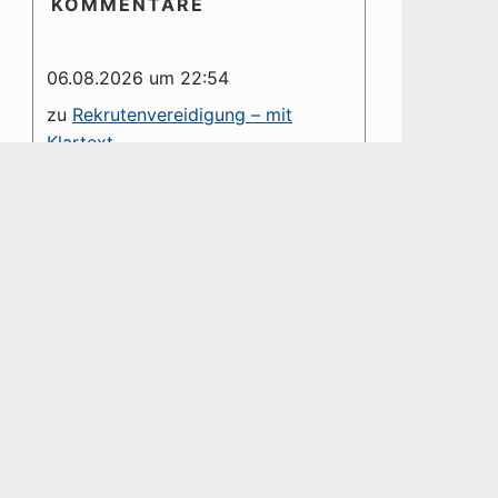
KOMMENTARE
06.08.2026 um 22:54
zu
Rekrutenvereidigung – mit
Klartext
Es wäre schön, wenn Kommentare
namentlich gekennzeichnet würden.
Die Anonymität des Kommentars
hinterlässt die Frage nach dem
Grund dessen. [Ist...
06.08.2026 um 09:16
zu
NATO erhält Westfälischen
Friedenspreis 2026 – Eine
dystopische Farce