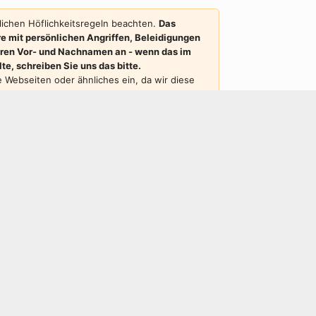
ichen Höflichkeitsregeln beachten.
Das
e mit persönlichen Angriffen, Beleidigungen
Ihren Vor- und Nachnamen an - wenn das im
e, schreiben Sie uns das bitte.
re Webseiten oder ähnliches ein, da wir diese
ntierten Beitrag sollte auch erkennbar sein,