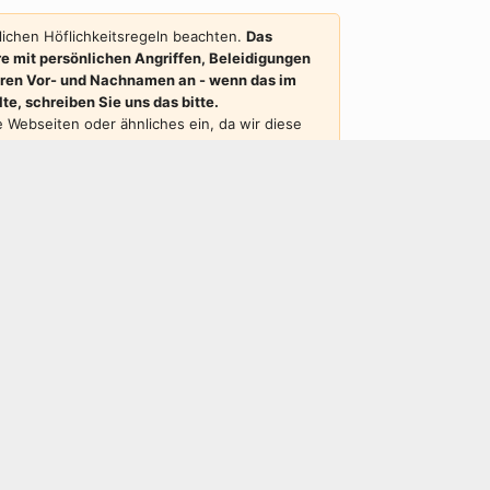
ichen Höflichkeitsregeln beachten.
Das
e mit persönlichen Angriffen, Beleidigungen
Ihren Vor- und Nachnamen an - wenn das im
e, schreiben Sie uns das bitte.
re Webseiten oder ähnliches ein, da wir diese
ntierten Beitrag sollte auch erkennbar sein,