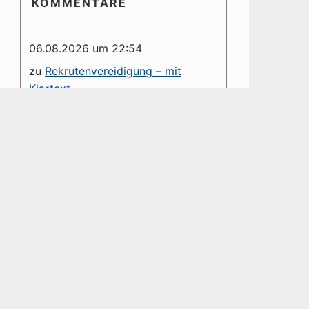
KOMMENTARE
06.08.2026 um 22:54
zu
Rekrutenvereidigung – mit
Klartext
Es wäre schön, wenn Kommentare
namentlich gekennzeichnet würden.
Die Anonymität des Kommentars
hinterlässt die Frage nach dem
Grund dessen. [Ist...
06.08.2026 um 09:16
zu
NATO erhält Westfälischen
Friedenspreis 2026 – Eine
dystopische Farce