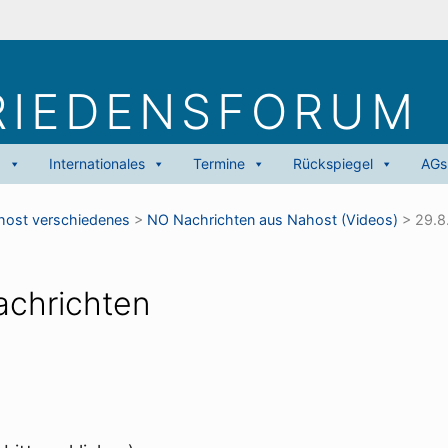
RIEDENS­FORUM
g
Internationales
Termine
Rückspiegel
AGs
ost verschiedenes
>
NO Nachrichten aus Nahost (Videos)
>
29.8
achrichten