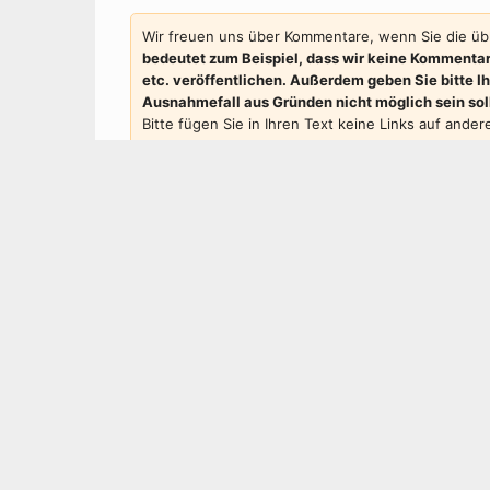
Wir freuen uns über Kommentare, wenn Sie die übl
bedeutet zum Beispiel, dass wir keine Kommentar
etc. veröffentlichen. Außerdem geben Sie bitte 
Ausnahmefall aus Gründen nicht möglich sein sollt
Bitte fügen Sie in Ihren Text keine Links auf ande
nicht veröffentlichen können. Ein Bezug zum komme
und: bitte nur ein Kommentar pro Woche ... 😉
Kommentar
*