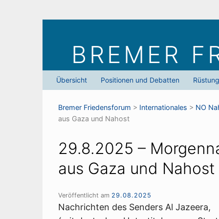
Skip
to
BREMER F
content
Übersicht
Positionen und Debatten
Rüstun
Bremer Friedens­forum
>
Internationales
>
NO Nah
aus Gaza und Nahost
29.8.2025 – Morgenn
aus Gaza und Nahost
Veröffentlicht am
29.08.2025
Nachrichten des Senders Al Jazeera,