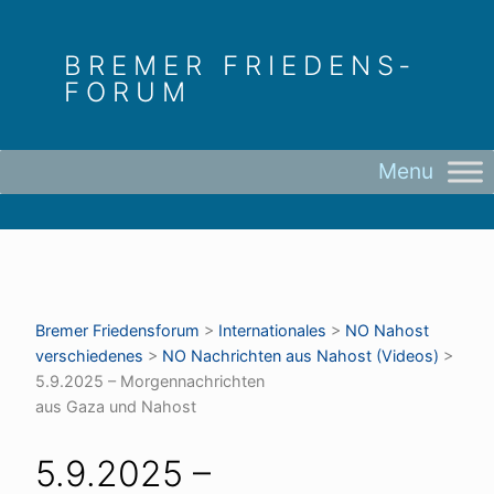
Skip
to
BREMER FRIEDENS­
content
FORUM
Bremer Friedens­forum
>
Internationales
>
NO Nahost
verschiedenes
>
NO Nachrichten aus Nahost (Videos)
>
5.9.2025 – Morgennachrichten
aus Gaza und Nahost
5.9.2025 –