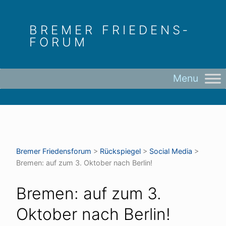
Skip
to
BREMER FRIEDENS­
content
FORUM
Bremer Friedens­forum
>
Rückspiegel
>
Social Media
>
Bremen: auf zum 3. Oktober nach Berlin!
Bremen: auf zum 3.
Oktober nach Berlin!