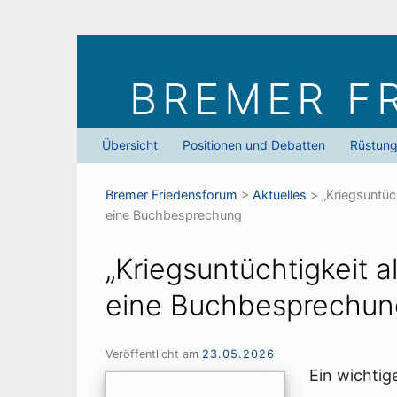
Skip
to
BREMER F
content
Übersicht
Positionen und Debatten
Rüstun
Bremer Friedens­forum
>
Aktuelles
>
„Kriegsuntüc
eine Buchbesprechung
„Kriegsuntüchtigkeit a
eine Buchbesprechun
Veröffentlicht am
23.05.2026
Ein wichtig