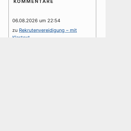
KOMMENTARE
06.08.2026 um 22:54
zu
Rekrutenvereidigung – mit
Klartext
Es wäre schön, wenn Kommentare
namentlich gekennzeichnet würden.
Die Anonymität des Kommentars
hinterlässt die Frage nach dem
Grund dessen. [Ist...
06.08.2026 um 09:16
zu
NATO erhält Westfälischen
Friedenspreis 2026 – Eine
dystopische Farce