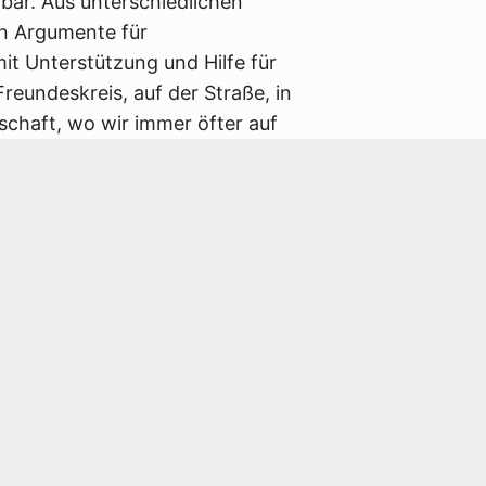
bar. Aus unterschiedlichen
en Argumente für
mit Unterstützung und Hilfe für
reundeskreis, auf der Straße, in
chaft, wo wir immer öfter auf
en. Dass wir vom Bremer
n übereinstimmen, ist nicht
 aus unterschiedlichsten
gen. Für mich persönlich sind die
le Verteidigung fordern, besonders
in dem Sammelband vertreten.
sforum, beginnt seinen Text mit der
“, „tüchtig essen“ und „tüchtig
in Bremen abverlangt wurde. Als
und Abrüstung, die seit mehr als 40