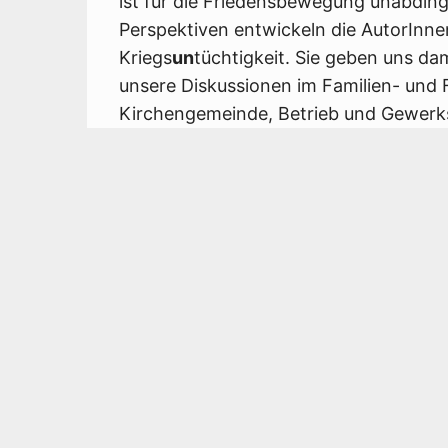
ist für die Friedensbewegung unabding
Perspektiven entwickeln die AutorInn
Kriegs
un
tüchtigkeit. Sie geben uns da
unsere Diskussionen im Familien- und F
Kirchengemeinde, Betrieb und Gewerks
Argumente der Kriegstüchtigkeit stoß
Friedensforum nicht mit allen Beiträge
verwunderlich. Die AutorInnen kommen
Organisationen und politischen Richtun
Beiträge, die Gewaltfreiheit und Sozia
eindrücklich.
Mehrere AutorInnen aus Bremen sind 
Bernd Fischer, aktiv im Bremer Frieden
Erinnerung an „tüchtig spazieren gehen
schlafen“, was ihm in seiner Kindheit 
Teilnehmer der Mahnwache für Frieden 