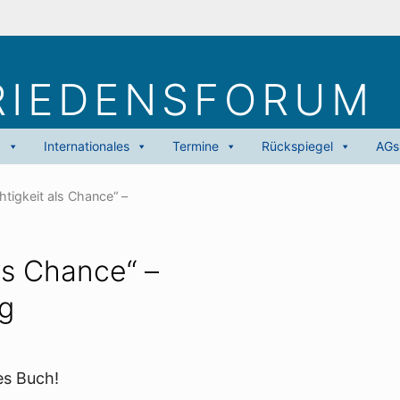
RIEDENS­FORUM
g
Internationales
Termine
Rückspiegel
AGs
htigkeit als Chance“ –
ls Chance“ –
g
es Buch!