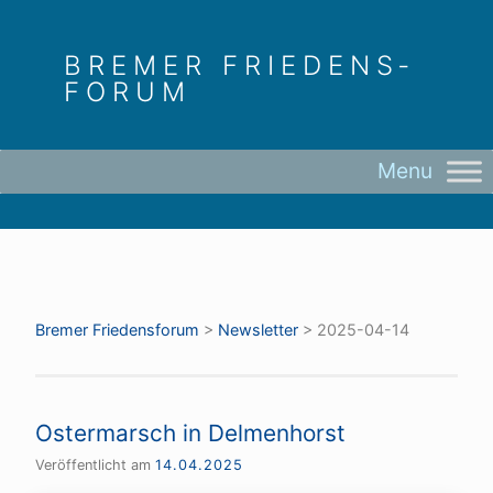
Skip
to
BREMER FRIEDENS­
content
FORUM
Bremer Friedens­forum
>
Newsletter
>
2025-04-14
Ostermarsch in Delmenhorst
Veröffentlicht am
14.04.2025