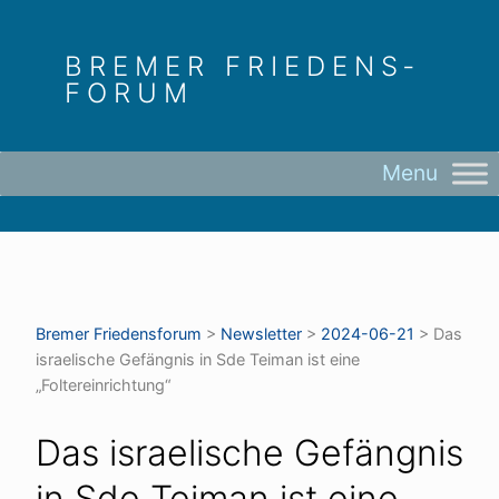
Skip
to
BREMER FRIEDENS­
content
FORUM
Bremer Friedens­forum
>
Newsletter
>
2024-06-21
>
Das
israelische Gefängnis in Sde Teiman ist eine
„Foltereinrichtung“
Das israelische Gefängnis
in Sde Teiman ist eine