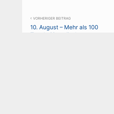
Beitragsnavigation
VORHERIGER BEITRAG
10. August – Mehr als 100
Tote bei israelischem
Angriff auf Schule gemeldet
SCHREIBEN SIE EINEN KOMMEN
Ihre E-Mail-Adresse wird nicht veröffentlich
markiert
Wir freuen uns über Kommentare, wenn Sie die übl
bedeutet zum Beispiel, dass wir keine Kommentar