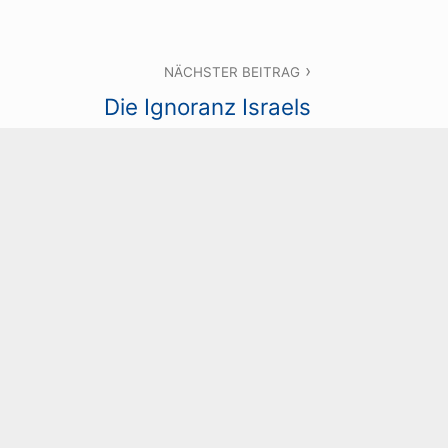
NÄCHSTER BEITRAG
Die Ignoranz Israels
TAR
t.
Erforderliche Felder sind mit
*
ichen Höflichkeitsregeln beachten.
Das
e mit persönlichen Angriffen, Beleidigungen