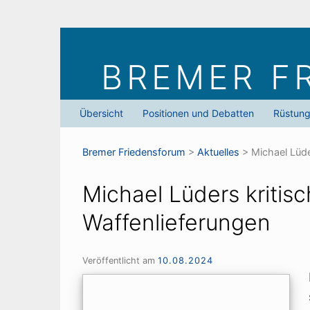
Skip
to
BREMER F
content
Übersicht
Positionen und Debatten
Rüstun
Bremer Friedens­forum
>
Aktuelles
>
Michael Lüde
Michael Lüders kritis
Waffenlieferungen
Veröffentlicht am
10.08.2024