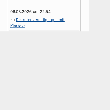
06.08.2026 um 22:54
zu
Rekrutenvereidigung – mit
Klartext
Es wäre schön, wenn Kommentare
namentlich gekennzeichnet würden.
Die Anonymität des Kommentars
hinterlässt die Frage nach dem
Grund dessen. [Ist...
06.08.2026 um 09:16
zu
NATO erhält Westfälischen
Friedenspreis 2026 – Eine
dystopische Farce