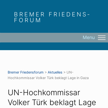
Skip
to
BREMER FRIEDENS­
content
FORUM
Bremer Friedens­forum
>
Aktuelles
>
UN-
Hochkommissar Volker Türk beklagt Lage in Gaza
UN-Hochkommissar
Volker Türk beklagt Lage