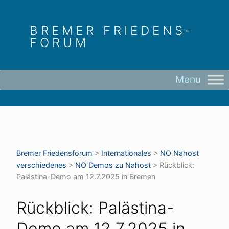
Skip
to
BREMER FRIEDENS­
content
FORUM
Bremer Friedens­forum
>
Internationales
>
NO Nahost
verschiedenes
>
NO Demos zu Nahost
>
Rückblick:
Palästina-Demo am 12.7.2025 in Bremen
Rückblick: Palästina-
Demo am 12.7.2025 in