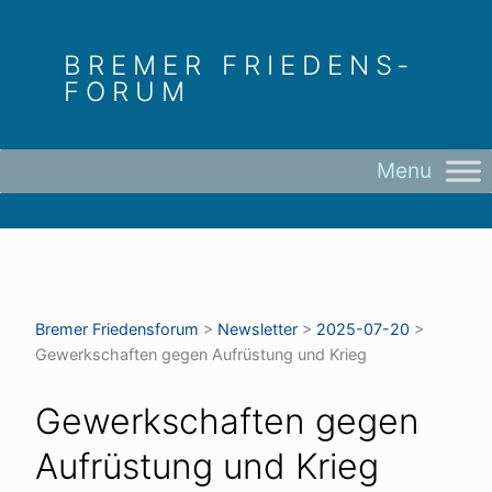
Skip
to
BREMER FRIEDENS­
content
FORUM
Bremer Friedens­forum
>
Newsletter
>
2025-07-20
>
Gewerkschaften gegen Aufrüstung und Krieg
Gewerkschaften gegen
Aufrüstung und Krieg