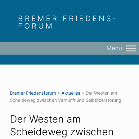
Skip
to
BREMER FRIEDENS­
content
FORUM
Bremer Friedens­forum
>
Aktuelles
>
Der Westen am
Scheideweg zwischen Vernunft und Selbstzerstörung
Der Westen am
Scheideweg zwischen